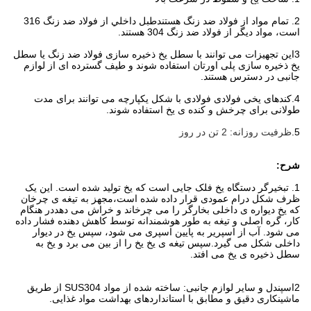
2. تمام مواد از فولاد ضد زنگ هستند
طبل داخلي از فولاد ضد زنگ 316
است، مواد ديگر از فولاد ضد زنگ 304 هستند.
3این تجهیزات می توانند با سطل یخ ذخیره سازی فولاد ضد زنگ یا سطل
یخ ذخیره سازی پلی اورتان استفاده شوند و طیف گسترده ای از لوازم
جانبی در دسترس هستند.
4.
کندهای یخی فولادی فولادی با شکل یکپارچه می توانند برای مدت
طولانی برای چرخش و کنده ی یخ استفاده شوند.
5.
ظرفیت روزانه: 2 تن در روز
شرح:
1. تبخیرگر دستگاه یخ فلک جایی است که یخ تولید شده است. این یک
ظرف شکل درام عمودی قرار داده شده است،مجهز به تیغه ی چرخان
که یخ دیواره ی داخلی بخارگر را می چرخاند و خراش می دهددر هنگام
کار، گره اصلی و تیغه به طور هوشمندانه توسط کاهش دهنده فشار داده
می شود. آب از اسپریر به پایین اسپری می شود، سپس یخ در دیوار
داخلی شکل می گیرد.سپس تیغه ی یخ یخ را از بین می برد و یخ به
سطل ذخیره ی یخ می افتد.
2اسپندل و سایر لوازم جانبی: ساخته شده از مواد SUS304 از طریق
ماشینکاری دقیق و مطابق با استانداردهای بهداشت مواد غذایی.