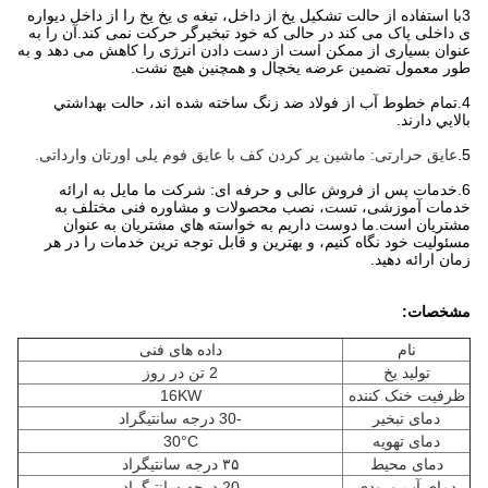
3با استفاده از حالت تشکیل یخ از داخل، تیغه ی یخ یخ را از داخل دیواره
ی داخلی پاک می کند در حالی که خود تبخیرگر حرکت نمی کند.آن را به
عنوان بسیاری از ممکن است از دست دادن انرژی را کاهش می دهد و به
طور معمول تضمین عرضه یخچال و همچنین هیچ نشت.
4
.
تمام خطوط آب از فولاد ضد زنگ ساخته شده اند، حالت بهداشتي
بالايي دارند.
5.
عایق حرارتی: ماشین پر کردن کف با عایق فوم پلی اورتان وارداتی.
6.
خدمات پس از فروش عالی و حرفه ای: شرکت ما مایل به ارائه
خدمات آموزشی، تست، نصب محصولات و مشاوره فنی مختلف به
مشتریان است.ما دوست داريم به خواسته هاي مشتريان به عنوان
مسئوليت خود نگاه کنيم، و بهترین و قابل توجه ترین خدمات را در هر
زمان ارائه دهید.
مشخصات:
نام
داده های فنی
تولید یخ
2 تن در روز
ظرفیت خنک کننده
16KW
دمای تبخیر
-30 درجه سانتیگراد
دمای تهویه
30°C
دمای محیط
۳۵ درجه سانتیگراد
دمای آب ورودی
20 درجه سانتیگراد