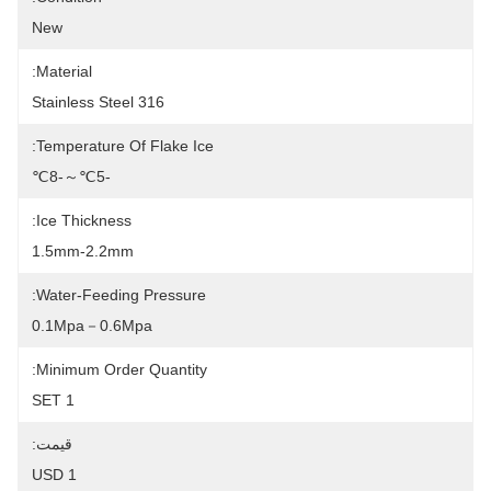
New
Material:
316 Stainless Steel
Temperature Of Flake Ice:
-5℃～-8℃
Ice Thickness:
1.5mm-2.2mm
Water-Feeding Pressure:
0.1Mpa－0.6Mpa
Minimum Order Quantity:
1 SET
قیمت:
1 USD