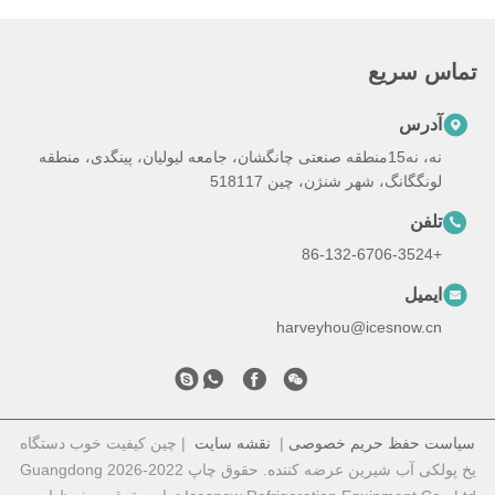
تماس سریع
آدرس
نه، نه15منطقه صنعتی چانگشان، جامعه لیولیان، پینگدی، منطقه
لونگگانگ، شهر شنژن، چین 518117
تلفن
+86-132-6706-3524
ایمیل
harveyhou@icesnow.cn
سیاست حفظ حریم خصوصی
|
نقشه سایت
| چین کیفیت خوب دستگاه
یخ پولکی آب شیرین عرضه کننده. حقوق چاپ 2022-2026 Guangdong