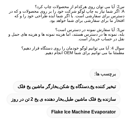
س2: آیا می توان روی هرکدام از محصولات چاپ کرد؟
A: اگر شما نیاز به چاپ لوگو شرکت خود را بر روی محصولات و که در
دسترس برای سفارشی است. یا اگر شما ایده طراحی خود را و که
افتخار ما برای سفارشی برای شما خواهد بود.
س3: آیا سفارش نمونه در دسترس است؟
بله، نمونه ها در دسترس هستند، اما هزینه نمونه ها و هزینه های حمل و
نقل در حساب خریدار است.
سوال 4: آیا می توانیم لوگو خودمان را روی دستگاه قرار دهیم؟
مطمئنا ما می توانیم برای شما OEM انجام دهیم.
برچسب ها:
تبخیر کننده یخ,دستگاه یخ شکن,بخارگر ماشین یخ فلک
سازنده یخ فلک ماشین طبل,بخار دهنده ی یخ 2 تن در روز
Flake Ice Machine Evaporator