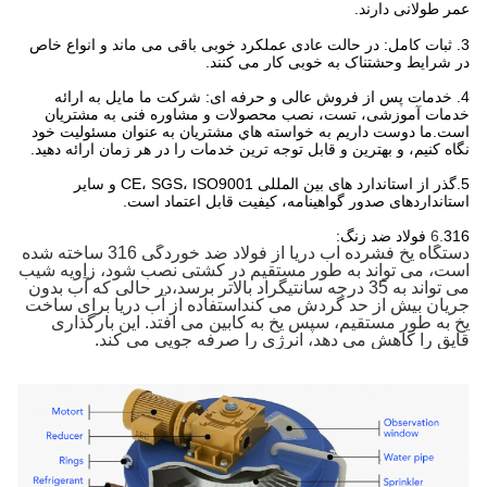
عمر طولانی دارند.
3. ثبات کامل: در حالت عادی عملکرد خوبی باقی می ماند و انواع خاص
در شرایط وحشتناک به خوبی کار می کنند.
4. خدمات پس از فروش عالی و حرفه ای: شرکت ما مایل به ارائه
خدمات آموزشی، تست، نصب محصولات و مشاوره فنی به مشتریان
است.ما دوست داريم به خواسته هاي مشتريان به عنوان مسئوليت خود
نگاه کنيم، و بهترین و قابل توجه ترین خدمات را در هر زمان ارائه دهید.
5.
گذر از استاندارد های بین المللی CE، SGS، ISO9001 و سایر
استانداردهای صدور گواهینامه، کیفیت قابل اعتماد است.
316 فولاد ضد زنگ:
6.
دستگاه یخ فشرده آب دریا از فولاد ضد خوردگی 316 ساخته شده
است، می تواند به طور مستقیم در کشتی نصب شود، زاویه شیب
می تواند به 35 درجه سانتیگراد بالاتر برسد،در حالی که آب بدون
جریان بیش از حد گردش می کنداستفاده از آب دریا برای ساخت
یخ به طور مستقیم، سپس یخ به کابین می افتد. این بارگذاری
قایق را کاهش می دهد، انرژی را صرفه جویی می کند.