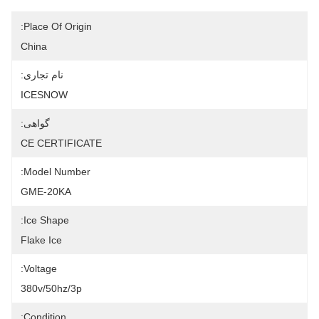
Place Of Origin:
China
نام تجاری:
ICESNOW
گواهی:
CE CERTIFICATE
Model Number:
GME-20KA
Ice Shape:
Flake Ice
Voltage:
380v/50hz/3p
Condition: