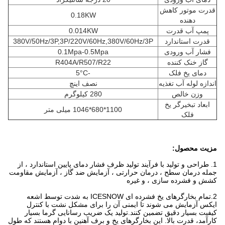
قدرت موتور کاهش
0.18KW
دهنده
پمپ آب قدرت
0.014KW
قدرت استاندارد
380V/50Hz/3P,3P/220V/60Hz,380V/60Hz/3P
فشار آب ورودی
0.1Mpa-0.5Mpa
گاز خنک کننده
R404A/R507/R22
دمای یخ فلک
-5°C
اندازه لوله آب تغذیه
نصف اینچ
وزن خالص
280 کیلوگرم
ابعاد تبخیرگر یخ
1100*680*1046 میلی متر
فلک
مزیت محصول:
1. طراحی و تولید با فرآیند تولید ظرف فشار دمای پایین استاندارد ، از
جمله درمان سطح ، درمان حرارتی ، آزمایش ضد گاز ، آزمایش مقاومت
کشش و فشرده سازی ، و غیره
2.
تمام بخارگرهای یخ فشرده ای ICESNOW به شدت توسط اشعه
ایکس آزمایش می شوند تا ایمنی آن را برای مشکل نشت با کنترل
کیفیت بسیار دقیق تضمین کنند.تولید یک ضریب رسانایی گرما بسیار
کارآمد، قدرت بالا. این بخارگرهای یخ و برف آهنین با دوام هستند که طول